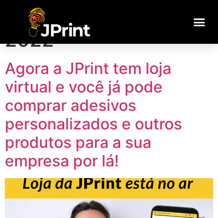
Dia:
12 de julho de
2022
Agora a JPrint tem loja
virtual e você já pode
comprar adesivos
personalizados e outros
produtos para a sua
empresa por lá!