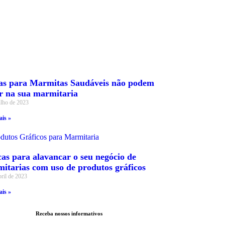
as para Marmitas Saudáveis não podem
ar na sua marmitaria
ulho de 2023
ais »
cas para alavancar o seu negócio de
itarias com uso de produtos gráficos
bril de 2023
ais »
Receba nossos informativos