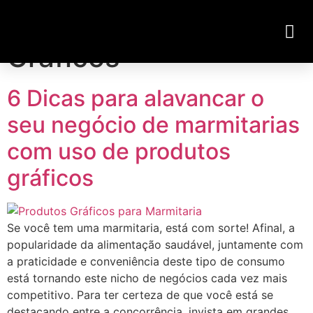
Categoria:
Impressos
Visite Nossa Loja Virtual
Gráficos
6 Dicas para alavancar o
seu negócio de marmitarias
com uso de produtos
gráficos
Se você tem uma marmitaria, está com sorte! Afinal, a
popularidade da alimentação saudável, juntamente com
a praticidade e conveniência deste tipo de consumo
está tornando este nicho de negócios cada vez mais
competitivo. Para ter certeza de que você está se
destacando entre a concorrência, invista em grandes