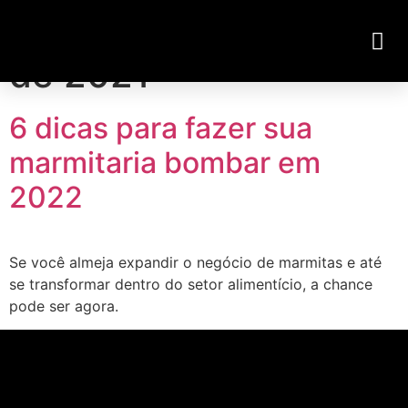
Dia:
20 de dezembro
Visite Nossa Loja Virtual
de 2021
6 dicas para fazer sua
marmitaria bombar em
2022
Se você almeja expandir o negócio de marmitas e até
se transformar dentro do setor alimentício, a chance
pode ser agora.