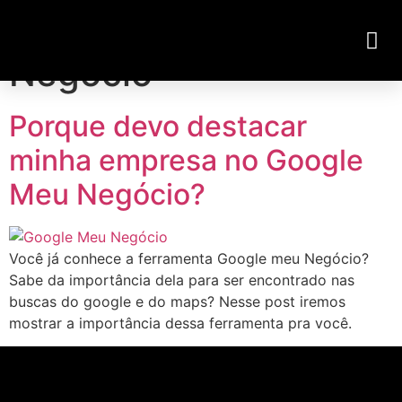
Tag:
Google Meu
Visite Nossa Loja Virtual
Negócio
Porque devo destacar
minha empresa no Google
Meu Negócio?
Você já conhece a ferramenta Google meu Negócio?
Sabe da importância dela para ser encontrado nas
buscas do google e do maps? Nesse post iremos
mostrar a importância dessa ferramenta pra você.